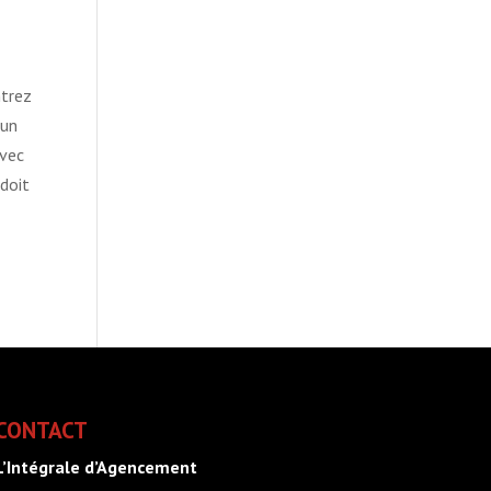
ntrez
 un
avec
 doit
CONTACT
L’Intégrale d’Agencement