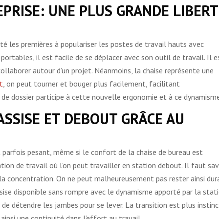
PRISE: UNE PLUS GRANDE LIBERT
été les premières à populariser les postes de travail hauts avec
ortables, il est facile de se déplacer avec son outil de travail. Il e
collaborer autour d’un projet. Néanmoins, la chaise représente une
t
, on peut tourner et bouger plus facilement, facilitant
de dossier participe à cette nouvelle ergonomie et à ce dynamisme
ASSISE ET DEBOUT GRÂCE AU
t parfois pesant, même si le confort de la chaise de bureau est
ation de travail où l’on peut travailler en station debout. Il faut sav
la concentration. On ne peut malheureusement pas rester ainsi dur
assise disponible sans rompre avec le dynamisme apporté par la stat
 de détendre les jambes pour se lever. La transition est plus instinc
insi une continuité dans l’effort au travail.