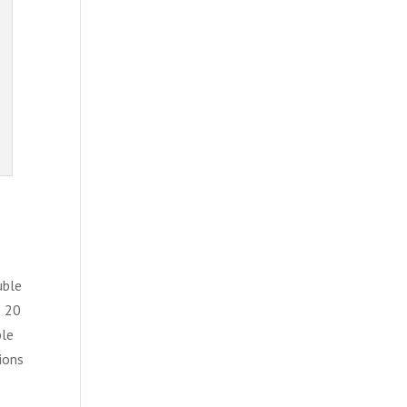
uble
e 20
ble
ions